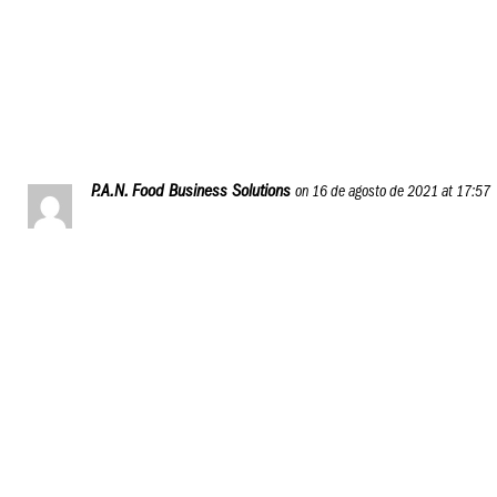
oportunidad brindada a través del curso para emprendores
,quisiera confirmar mi inscripción
Reply
P.A.N. Food Business Solutions
on 16 de agosto de 2021 at 17:57
Hola, Corteza, ¿cómo estás? Nos alegra que recibieran
este programa educativo con mucha entusiasmo.
Una vez registrado, llega a tu correo electrónico un
mensaje de bienvenida, si eso no ocurrió quiere decir
que la plataforma no proceso tu inscripción, por favor
inténtalo nuevamente, y si la falla persiste comunícala a
través del botón de WhatsApp en la plataforma del
programa, o por el correo: