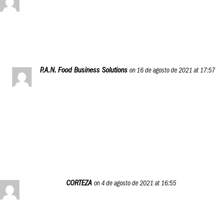
Quiero realizar el curso de los 12 modulos.
Reply
P.A.N. Food Business Solutions
on 16 de agosto de 2021 at 17:57
Hola, Mary.
Puedes registrarte en el programa desde el botón
«P.A.N. Food Business Journey» en el menú de este blog.
Reply
CORTEZA
on 4 de agosto de 2021 at 16:55
Gracias!!
Con especial alegría extendiendo mi gratitud por