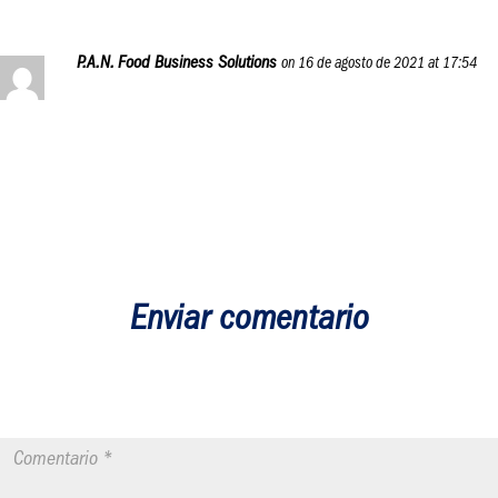
P.A.N. Food Business Solutions
on 16 de agosto de 2021 at 17:54
Esperamos esta programa educativo sea de mucha ayuda
para todos los emprendedores gastronómicos de la
comunidad P.A.N., ¡saludos, Angélica!
Reply
Enviar comentario
Tu dirección de correo electrónico no será publicada.
Los campos
obligatorios están marcados con
*