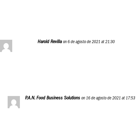
soporte@panfoodbusiness.global
Reply
Harold Revilla
on 6 de agosto de 2021 at 21:30
Gracias por pensar en los demas y darnos una instruccion
en el ámbito gastronómico para saber llevar un negocio
Reply
P.A.N. Food Business Solutions
on 16 de agosto de 2021 at 17:53
Gracias a ti, Harold, por la confianza. Esperamos le
saques mucho provecho a este programa.
Reply