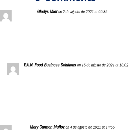
Gladys Mier
on 2 de agosto de 2021 at 09:35
Excelente información, muy completa, gracias por ofrecer
esta oportunidad de formación.
Reply
P.A.N. Food Business Solutions
on 16 de agosto de 2021 at 18:02
Esta es nuestra forma de agradecer el apoyo y la
confianza que sienten hacia P.A.N., ¡saludos, Gladys! Y
feliz aprendizaje.
Reply
Mary Carmen Muñoz
on 4 de agosto de 2021 at 14:56