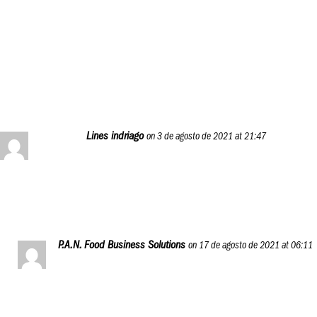
oportunidad.
¡Saludos!
Reply
Lines indriago
on 3 de agosto de 2021 at 21:47
Me encantra saber más de esto
Reply
P.A.N. Food Business Solutions
on 17 de agosto de 2021 at 06:11
Hola, Lines, ¿cómo estás?
P.A.N. Food Business Journey es un programa educativo,
gratuito y global, dirigido a emprendedores