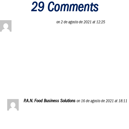
29 Comments
Jose León
on 2 de agosto de 2021 at 12:25
Me parece extraordinaria esta iniciativa de la empresa
harina pan, dónde como objetivo principal es ayudar a
crecer a los pequeños emprendedores con una base solida
como es la formación y entrenamiento desde todo punto de
vista.
Reply
P.A.N. Food Business Solutions
on 16 de agosto de 2021 at 18:11
Para nosotros el que tengan unas bases solidas sobre
las que edificar sus ideas de negocio gastronómico es