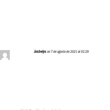
puedes comentarla por acá o a través de nuestras redes
sociales.
¡Saludos!
Reply
Josbelys
on 7 de agosto de 2021 at 01:29
Es maravillosa esta idea !! Viniendo de una de las mejores
empresas del mundo sabemos que es y será una gran
iniciativa y tendrá los mejores resultados !! Les aplaudo y
les Bendigo ! Polar es Polar !! 🙏🏻👏🏻👏🏻
Reply