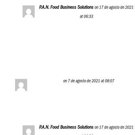
P.A.N. Food Business Solutions
on 17 de agosto de 2021
at 06:33
Nos alegra saberlo, Elizabeth. Serán 12 módulos
de mucho aprendizaje, así que prepárate para
ello. ¡Saludos!
Reply
Evelyn
on 7 de agosto de 2021 at 08:07
Maravilloso, estaré atenta a todas las publicaciones
Reply
P.A.N. Food Business Solutions
on 17 de agosto de 2021