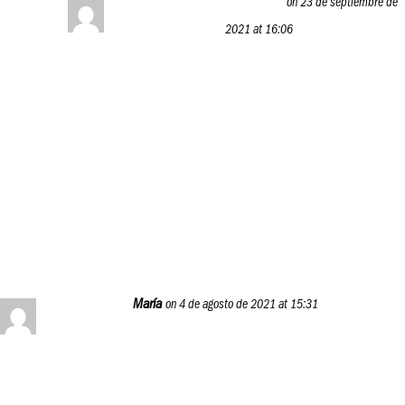
P.A.N. Food Business Solutions
on 23 de septiembre de
2021 at 16:06
Hola, Yovanis, puedes ingresar a nuestro
programa de entrenamiento y formación desde
el botón que dice “P.A.N. Food Business Journey”
en el menú principal.
Déjanos saber cuándo ya estés registrada.
Saludos.
Reply
María
on 4 de agosto de 2021 at 15:31
Magnífico, cuento con uds
Reply