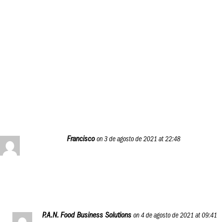
gastronómicos que desean aprender a cómo darle forma
a sus ideas de negocio de comidas hechas con harina
precocida de maíz.
Puedes registrarte en el programa desde el botón
«P.A.N. Food Business Journey» en el menú de este blog.
Reply
Francisco
on 3 de agosto de 2021 at 22:48
Excelente idea, va a ser un BOM
Reply
P.A.N. Food Business Solutions
on 4 de agosto de 2021 at 09:41