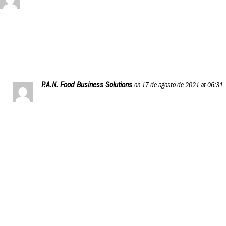
Maravillosa idea para apoyarnos a crecer y hacerlo
diferente. Gracias!
Reply
P.A.N. Food Business Solutions
on 17 de agosto de 2021 at 06:31
Hola, Nathanael, nuestra misión, como P.A.N. Food
Business Solutions, es guiar a los negocios que utilizan
harina precocida de maíz como ingrediente principal,
por la industria gastronómica, así que crear este
programa nos pareció la forma perfecta para cumplir
con tal objetivo.
Esperamos adquieras muchas herramientas al
participar en el programa, y si tienes alguna duda,