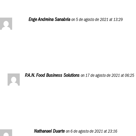
Enge Andreina Sanabria
on 5 de agosto de 2021 at 13:29
Me parece una buena propuesta y oportunidad, para su
público consumidor y emprendedor…
Reply
P.A.N. Food Business Solutions
on 17 de agosto de 2021 at 06:25
Muchas gracias por el apoyo, Enge. Esperamos que tú
también puedas sumarte a esta propuesta. ¡Saludos!
Reply
Nathanael Duarte
on 6 de agosto de 2021 at 23:16