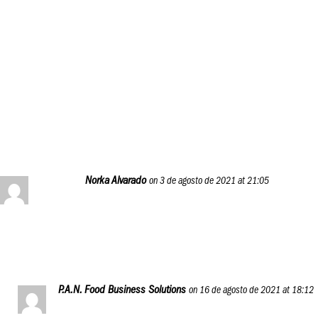
muy importante, además creemos que el conocimiento
es poder.
Muchas gracias por el apoyo, José. Esperamos que a ti
también te sea de utilidad participar en el P.A.N. Food
Business Journey.
Reply
Norka Alvarado
on 3 de agosto de 2021 at 21:05
Gracias por está oportunidad . Me encanta
Reply
P.A.N. Food Business Solutions
on 16 de agosto de 2021 at 18:12
Siempre a la orden, Norka. Aprovecha al máximo esta