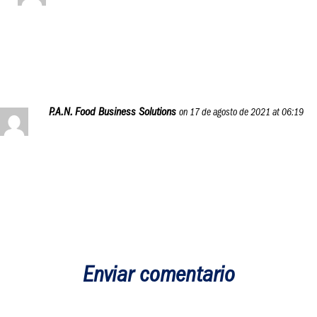
Gracias por compartirnos tu opinión, nos alegra el gran
recibimiento que ha tenido el programa. ¡Saludos!
Reply
P.A.N. Food Business Solutions
on 17 de agosto de 2021 at 06:19
Muchas gracias, Belmamlu, esperamos que este programa
online y gratuito les sea de mucha ayuda a nuestra
comunidad P.A.N.
Reply
Enviar comentario
Tu dirección de correo electrónico no será publicada.
Los campos