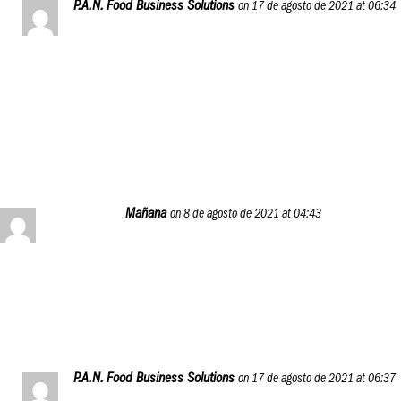
P.A.N. Food Business Solutions
on 17 de agosto de 2021 at 06:34
Agradecidos por tus bendiciones, Josbelys.
Esperamos que tú también te incorpores al programa,
porque el aprendizaje nunca está de más. ¡Saludos!
Reply
Mañana
on 8 de agosto de 2021 at 04:43
Excelente propuesta
Feliz domingo 🌻
Reply
P.A.N. Food Business Solutions
on 17 de agosto de 2021 at 06:37