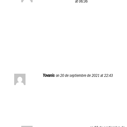
at 06:36
Evelyn, si ya te registraste en el programa,
puedes comenzarlo cuanto antes. Avanza a tu
ritmo, pero no debes esperar por nadie.
Saludos y feliz aprendizaje.
Reply
Yovanis
on 20 de septiembre de 2021 at 22:43
Hola estoy tratando de registrarme pero no me
aparece el link como hago?
Reply