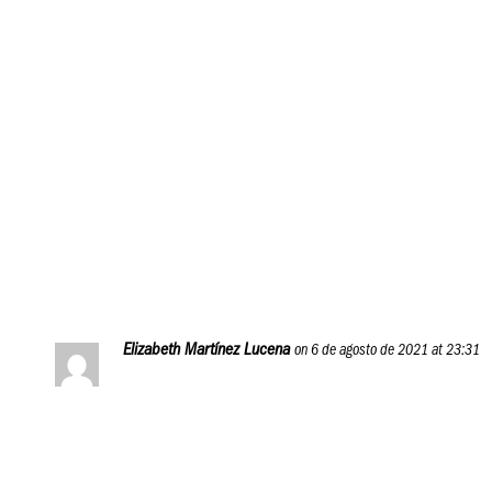
Carlos, los talleres puedes verlos referido a
través de nuestro canal de YouTube: P.A.N. Food
Business Solutions.
Sin embargo, P.A.N. Food Business Journey es
nuestra plataforma educativa, en la que
igualmente puedes participar, ya que no tiene
una fecha de vencimiento.
Reply
Elizabeth Martínez Lucena
on 6 de agosto de 2021 at 23:31
Maravilloso todo lo leído, esto va ser excelente.
Reply