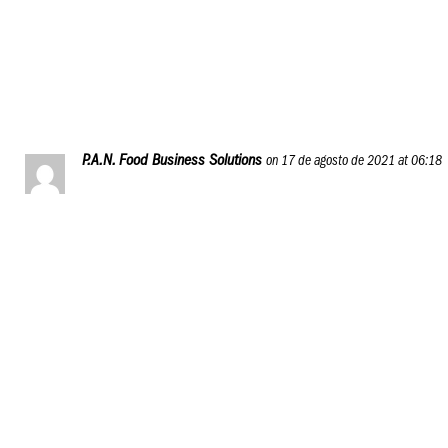
acompañarán. Gracias Venezuela!
@saborumamiymiel.
Reply
P.A.N. Food Business Solutions
on 17 de agosto de 2021 at 06:18
Es un placer para nosotros contar con Sumito como
imagen de nuestro programa educativo para
emprendedores gastronómicos y dueños de negocios,
P.A.N. Food Business Journey.
Esperamos tú también puedas sumarte a él, te ayudará
a repasar antiguos conocimientos, y a adquirir nuevos.
¡Saludos hasta Chile, María!
Reply