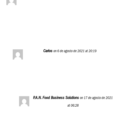
Nos alegra que te agrade la idea. Gracias por comentar,
y esperamos que disfrutes de igual manera el resto de
artículos. ¡Saludos!
Reply
Carlos
on 6 de agosto de 2021 at 20:19
Conchole me enteré tarde de estos talleres cuando
lo repetirán y como haría para inscribirse
Reply
P.A.N. Food Business Solutions
on 17 de agosto de 2021
at 06:28