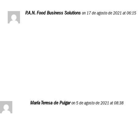
P.A.N. Food Business Solutions
on 17 de agosto de 2021 at 06:15
Hola, María, esperamos ya estés avanzando en el
programa, aunque una de las ventajas del P.A.N. Food
Business Journey es que puedes estudiar a tu ritmo.
Si tienes alguna duda, puedes consultarla por esta vía o
por nuestras redes sociales, ¡saludos!
Reply
María Teresa de Pulgar
on 5 de agosto de 2021 at 08:38
Felicitaciones por este proyecto para los nuevos y humildes
emprendedores, Mi P.A.N de toda la vida y SUMITO siempre
presentes en mis proyectos, ahora en Chile también me