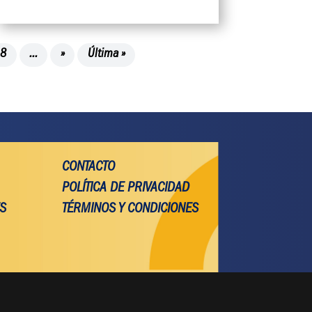
18
...
»
Última »
CONTACTO
POLÍTICA DE PRIVACIDAD
ES
TÉRMINOS Y CONDICIONES