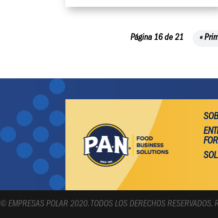
Página 16 de 21
« Pri
SOB
ENT
FOR
SOL
© EMPRESAS POLAR 2020. TODOS LOS DERECHOS RESERVADOS. RI