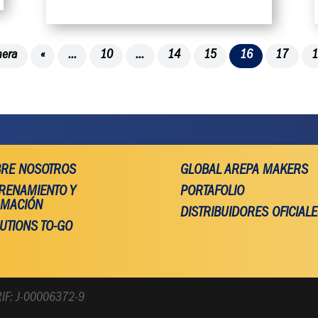
mera
«
...
10
...
14
15
16
17
RE NOSOTROS
GLOBAL AREPA MAKERS
RENAMIENTO Y
PORTAFOLIO
MACIÓN
DISTRIBUIDORES OFICIAL
UTIONS TO-GO
F: J-00006372-9